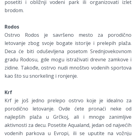
posetiti i obližnji vodeni park ili organizovati izlet
brodom.
Rodos
Ostrvo Rodos je savršeno mesto za porodično
letovanje zbog svoje bogate istorije i prelepih plaža.
Deca će biti oduševljena posetom Srednjovekovnom
gradu Rodosu, gde mogu istraživati drevne zamkove i
zidine. Takođe, ostrvo nudi mnoštvo vodenih sportova
kao što su snorkeling i ronjenje.
Krf
Krf je još jedno prelepo ostrvo koje je idealno za
porodično letovanje. Ovde ćete pronaći neke od
najlepših plaža u Grčkoj, ali i mnoge zanimljive
aktivnosti za decu. Posetite Aqualand, jedan od najvećih
vodenih parkova u Evropi, ili se uputite na vožnju