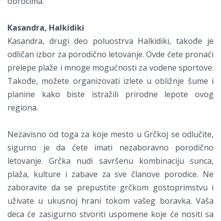
obrocima.
Kasandra, Halkidiki
Kasandra, drugi deo poluostrva Halkidiki, takođe je
odličan izbor za porodično letovanje. Ovde ćete pronaći
prelepe plaže i mnoge mogućnosti za vodene sportove.
Takođe, možete organizovati izlete u obližnje šume i
planine kako biste istražili prirodne lepote ovog
regiona.
Nezavisno od toga za koje mesto u Grčkoj se odlučite,
sigurno je da ćete imati nezaboravno porodično
letovanje. Grčka nudi savršenu kombinaciju sunca,
plaža, kulture i zabave za sve članove porodice. Ne
zaboravite da se prepustite grčkom gostoprimstvu i
uživate u ukusnoj hrani tokom vašeg boravka. Vaša
deca će zasigurno stvoriti uspomene koje će nositi sa