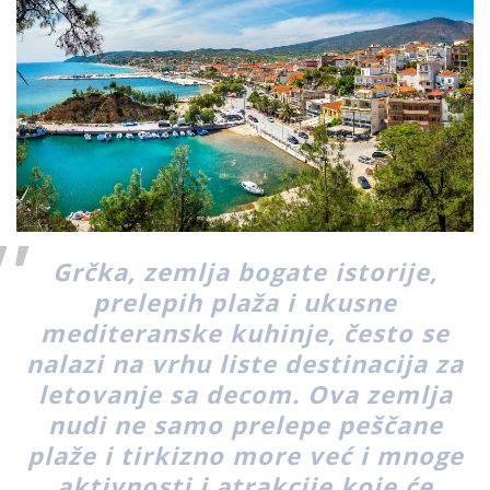
Grčka, zemlja bogate istorije,
prelepih plaža i ukusne
mediteranske kuhinje, često se
nalazi na vrhu liste destinacija za
letovanje sa decom. Ova zemlja
nudi ne samo prelepe peščane
plaže i tirkizno more već i mnoge
aktivnosti i atrakcije koje će