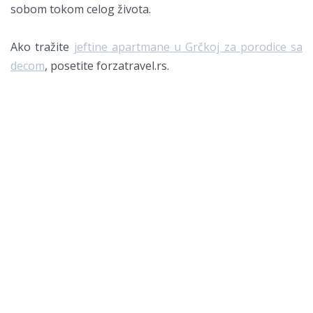
sobom tokom celog života.
Ako tražite
jeftine apartmane u Grčkoj za porodice sa
decom
, posetite forzatravel.rs.