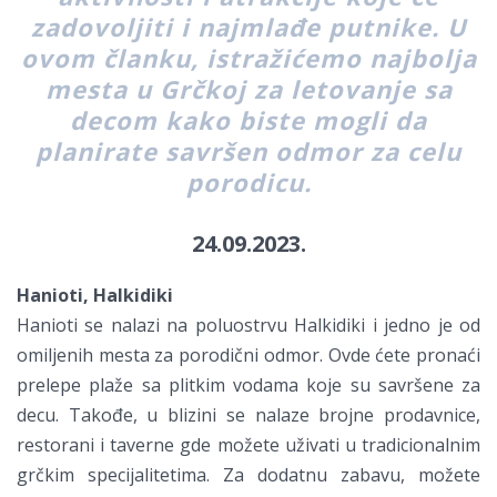
zadovoljiti i najmlađe putnike. U
ovom članku, istražićemo najbolja
mesta u Grčkoj za letovanje sa
decom kako biste mogli da
planirate savršen odmor za celu
porodicu.
24.09.2023.
Hanioti, Halkidiki
Hanioti se nalazi na poluostrvu Halkidiki i jedno je od
omiljenih mesta za porodični odmor. Ovde ćete pronaći
prelepe plaže sa plitkim vodama koje su savršene za
decu. Takođe, u blizini se nalaze brojne prodavnice,
restorani i taverne gde možete uživati u tradicionalnim
grčkim specijalitetima. Za dodatnu zabavu, možete