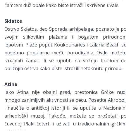
čamcem duž obale kako biste istražili skrivene uvale.
Skiatos
Ostrvo Skiatos, deo Sporada arhipelaga, poznato je po
svojim slikovitim plažama i bogatom prirodnom
lepotom. Plaže poput Koukounaries i Lalaria Beach su
posebno popularne među porodicama. Ovde možete
iznajmiti čamac ili se uputiti na vožnju brodom do
obližnjih ostrva kako biste istražili netaknutu prirodu.
Atina
Iako Atina nije obalni grad, prestonica Grčke nudi
mnogo zanimljivih aktivnosti za decu. Posetite Akropolj
i naučite o antičkoj istoriji ili se uputite u Nacionalni
arheološki muzej. Takođe, možete se prošetati po
čuvenoj Plaki četvrti i uživati u tradicionalnim grčkim