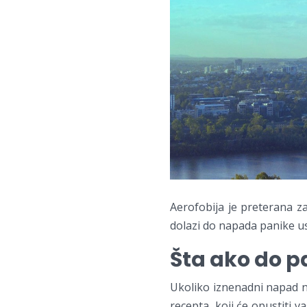
Aerofobija je preterana z
dolazi do napada panike usl
Šta ako do p
Ukoliko iznenadni napad n
recepta, koji će opustiti v