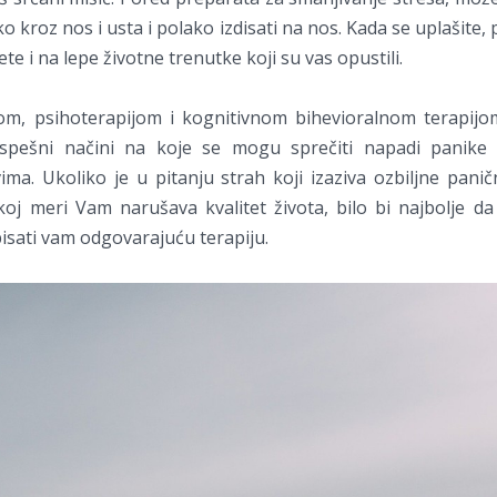
o kroz nos i usta i polako izdisati na nos. Kada se uplašite,
te i na lepe životne trenutke koji su vas opustili.
jom, psihoterapijom i kognitivnom bihevioralnom terapij
spešni načini na koje se mogu sprečiti napadi panike 
ovima. Ukoliko je u pitanju strah koji izaziva ozbiljne pani
koj meri Vam narušava kvalitet života, bilo bi najbolje da 
isati vam odgovarajuću terapiju.