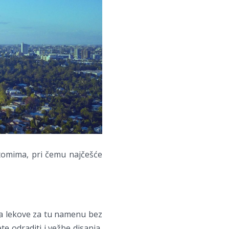
ptomima, pri čemu najčešće
ma lekove za tu namenu bez
te odraditi i vežbe disanja,