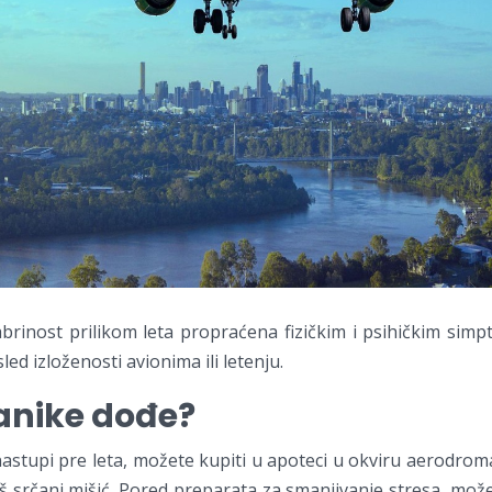
abrinost prilikom leta propraćena fizičkim i psihičkim sim
ed izloženosti avionima ili letenju.
anike dođe?
astupi pre leta, možete kupiti u apoteci u okviru aerodro
aš srčani mišić. Pored preparata za smanjivanje stresa, može