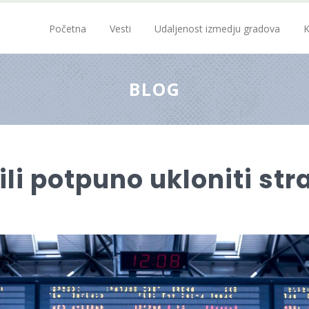
Početna
Vesti
Udaljenost izmedju gradova
K
BLOG
ili potpuno ukloniti str