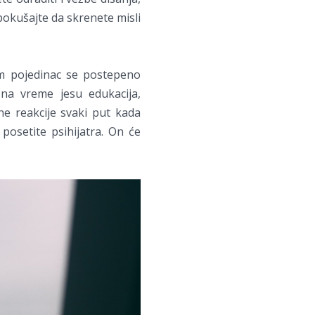
 pokušajte da skrenete misli
om pojedinac se postepeno
na vreme jesu edukacija,
čne reakcije svaki put kada
posetite psihijatra. On će