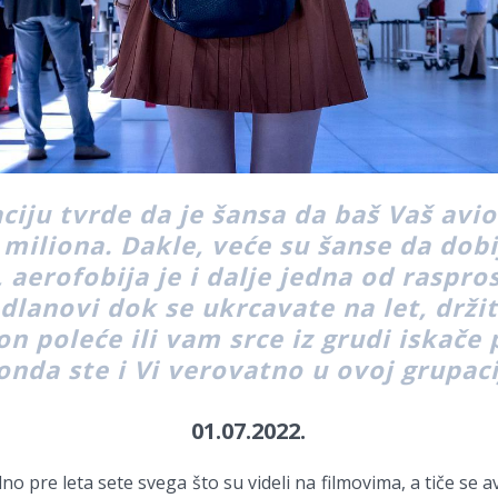
aciju tvrde da je šansa da baš Vaš avi
miliona. Dakle, veće su šanse da dob
aerofobija je i dalje jedna od raspro
dlanovi dok se ukrcavate na let, držit
on poleće ili vam srce iz grudi iskače 
onda ste i Vi verovatno u ovoj grupaci
01.07.2022.
o pre leta sete svega što su videli na filmovima, a tiče se 