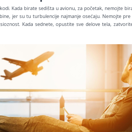
odi. Kada birate sedišta u avionu, za početak, nemojte bir
bine, jer su tu turbulencije najmanje osećaju. Nemojte pre i
sioznost. Kada sednete, opustite sve delove tela, zatvorite