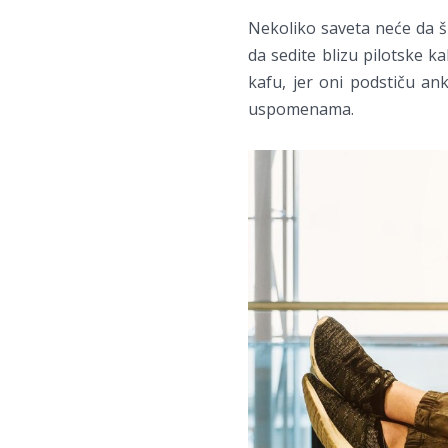
Nekoliko saveta neće da šk
da sedite blizu pilotske ka
kafu, jer oni podstiču ank
uspomenama.