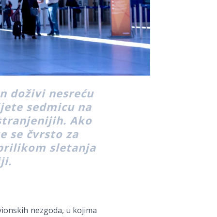
on doživi nesreću
ijete sedmicu na
stranjenijih. Ako
e se čvrsto za
prilikom sletanja
ji.
avionskih nezgoda, u kojima