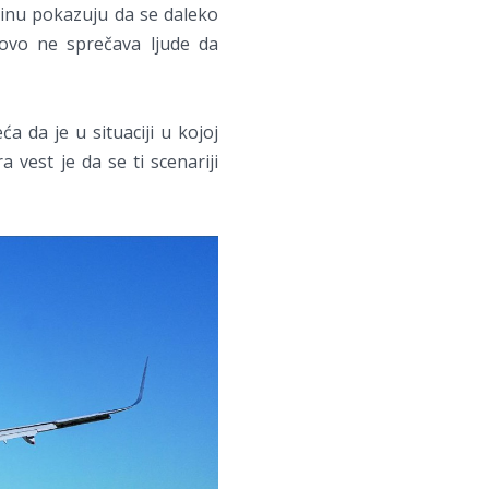
dinu pokazuju da se daleko
ovo ne sprečava ljude da
ća da je u situaciji u kojoj
 vest je da se ti scenariji