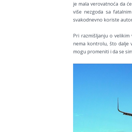
je mala verovatnoća da će
više nezgoda sa fatalni
svakodnevno koriste auto
Pri razmišljanju o velikim 
nema kontrolu, što dalje v
mogu promeniti i da se sim