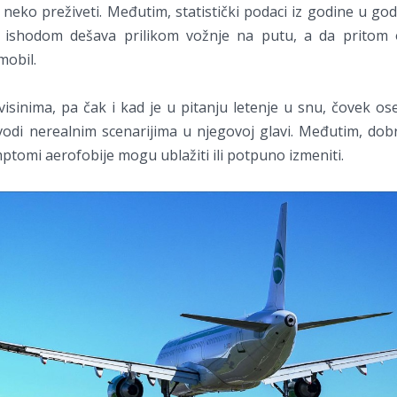
 neko preživeti. Međutim, statistički podaci iz godine u go
m ishodom dešava prilikom vožnje na putu, a da pritom 
mobil.
visinima, pa čak i kad je u pitanju letenje u snu, čovek ose
odi nerealnim scenarijima u njegovoj glavi. Međutim, dobra
ptomi aerofobije mogu ublažiti ili potpuno izmeniti.