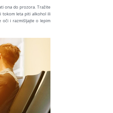
ati ona do prozora. Tražite
 tokom leta piti alkohol ili
 oči i razmišljajte o lepim