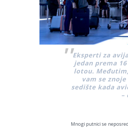
Eksperti za avij
jedan prema 16 
lotou. Međutim, 
vam se znoje 
sedište kada avi
– 
Mnogi putnici se neposredn