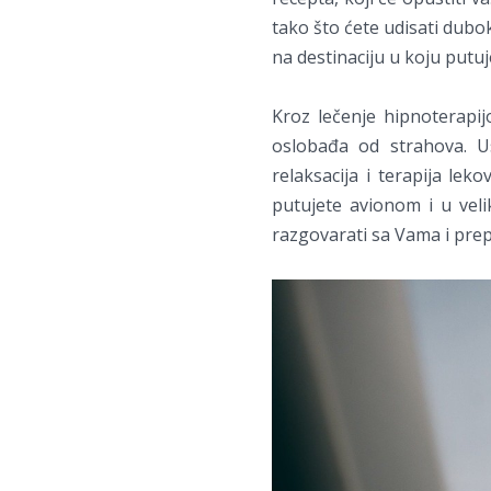
tako što ćete udisati dubok
na destinaciju u koju putuje
Kroz lečenje hipnoterapi
oslobađa od strahova. U
relaksacija i terapija lek
putujete avionom i u veli
razgovarati sa Vama i prep